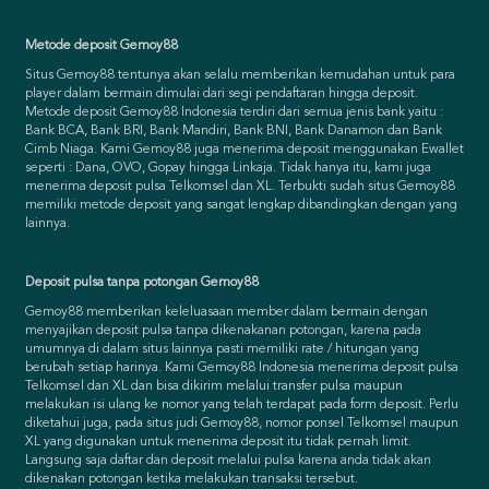
Metode deposit Gemoy88
Situs Gemoy88 tentunya akan selalu memberikan kemudahan untuk para
player dalam bermain dimulai dari segi pendaftaran hingga deposit.
Metode deposit Gemoy88 Indonesia terdiri dari semua jenis bank yaitu :
Bank BCA, Bank BRI, Bank Mandiri, Bank BNI, Bank Danamon dan Bank
Cimb Niaga. Kami Gemoy88 juga menerima deposit menggunakan Ewallet
seperti : Dana, OVO, Gopay hingga Linkaja. Tidak hanya itu, kami juga
menerima deposit pulsa Telkomsel dan XL. Terbukti sudah situs Gemoy88
memiliki metode deposit yang sangat lengkap dibandingkan dengan yang
lainnya.
Deposit pulsa tanpa potongan Gemoy88
Gemoy88 memberikan keleluasaan member dalam bermain dengan
menyajikan deposit pulsa tanpa dikenakanan potongan, karena pada
umumnya di dalam situs lainnya pasti memiliki rate / hitungan yang
berubah setiap harinya. Kami Gemoy88 Indonesia menerima deposit pulsa
Telkomsel dan XL dan bisa dikirim melalui transfer pulsa maupun
melakukan isi ulang ke nomor yang telah terdapat pada form deposit. Perlu
diketahui juga, pada situs judi Gemoy88, nomor ponsel Telkomsel maupun
XL yang digunakan untuk menerima deposit itu tidak pernah limit.
Langsung saja daftar dan deposit melalui pulsa karena anda tidak akan
dikenakan potongan ketika melakukan transaksi tersebut.