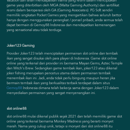
Vacation dan telah mendapatkan lisensi yang resmi dalam menciptakan
game yang diterbitkan oleh MGA (Malta Gaming Authority) dan sertifikat
resmi dalam beroperasi oleh GA (Gaming Associates). PG Soft sendiri
memiliki singkatan Pocket Games yang mengartikan bahwa seluruh bettor
hanya dengan menggunakan perangkat / ponsel pribadi, anda semua telah
dapat bermain di Gemoy88 Indonesia dan mendapatkan kemenangan
yang sensational atau tidak terduga.
Joker123 Gaming
Provider Joker123 telah menciptakan permainan slot online dan tembak
ikan yang sangat disukai oleh para player di Indonesia. Game slot online
online yang terkenal dari provider ini bernama Mayan Gems, Aztec Temple
dan Witch's Brew. Sedangkan game tembak ikan, joker123 atau dikenal
joker fishing merupakan pencetus utama dalam permainan tembak
menembak ikan ini. Jadi, anda tidak perlu bingung maupun heran jika
bermain tembak ikan yang berkualitas terbaik terdapat dalam situs
Gemoy88
Indonesia dimana telah bekerja sama dengan Joker123 dalam
menyediakan permainan yang sangat menyenangkan ini.
slot online88
slot online88 mulai dikenal publik sejak 2021 dan telah memiliki game slot
online yang terkenal bernama Monkey Madness yang berarti monyet
marah. Nama yang cukup unik, tetapi si monyet dari slot online88 itu