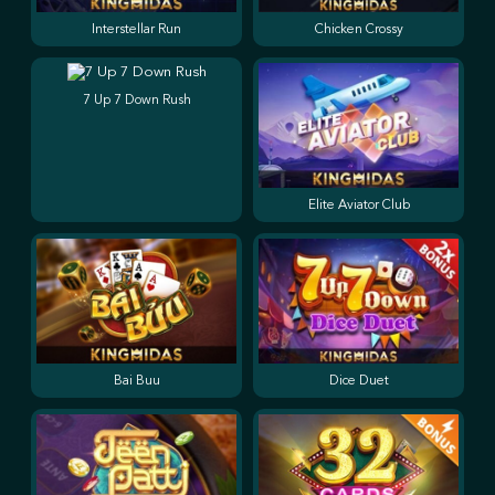
Interstellar Run
Chicken Crossy
7 Up 7 Down Rush
Elite Aviator Club
Bai Buu
Dice Duet