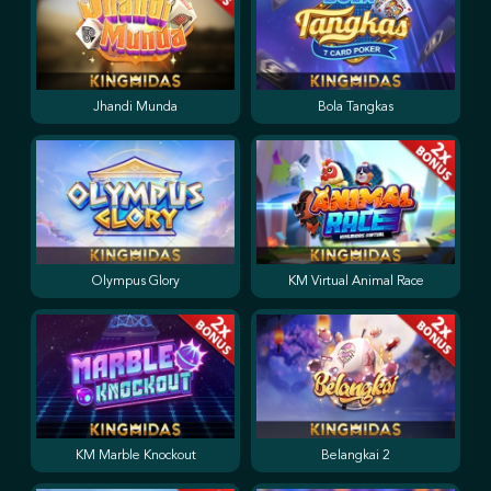
Jhandi Munda
Bola Tangkas
Olympus Glory
KM Virtual Animal Race
KM Marble Knockout
Belangkai 2