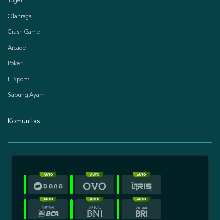
Togel
Olahraga
Crash Game
Arcade
Poker
E-Sports
Sabung Ayam
Komunitas