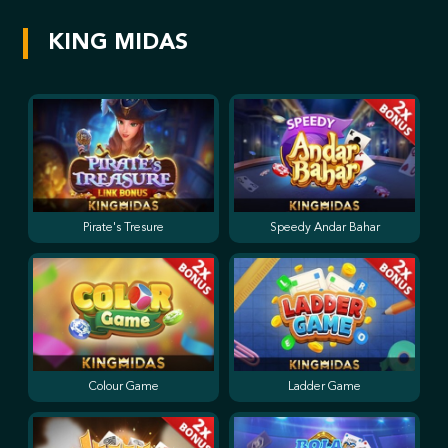
KING MIDAS
Pirate's Tresure
Speedy Andar Bahar
Colour Game
Ladder Game