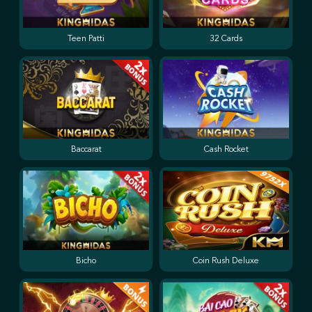
Teen Patti
32 Cards
Baccarat
Cash Rocket
Bicho
Coin Rush Deluxe