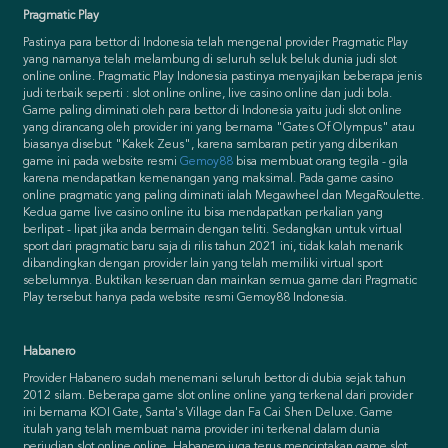
Pragmatic Play
Pastinya para bettor di Indonesia telah mengenal provider Pragmatic Play
yang namanya telah melambung di seluruh seluk beluk dunia judi slot
online online. Pragmatic Play Indonesia pastinya menyajikan beberapa jenis
judi terbaik seperti : slot online online, live casino online dan judi bola.
Game paling diminati oleh para bettor di Indonesia yaitu judi slot online
yang dirancang oleh provider ini yang bernama "Gates Of Olympus" atau
biasanya disebut "Kakek Zeus", karena sambaran petir yang diberikan
game ini pada website resmi
Gemoy88
bisa membuat orang tegila - gila
karena mendapatkan kemenangan yang maksimal. Pada game casino
online pragmatic yang paling diminati ialah Megawheel dan MegaRoulette.
Kedua game live casino online itu bisa mendapatkan perkalian yang
berlipat - lipat jika anda bermain dengan teliti. Sedangkan untuk virtual
sport dari pragmatic baru saja di rilis tahun 2021 ini, tidak kalah menarik
dibandingkan dengan provider lain yang telah memiliki virtual sport
sebelumnya. Buktikan keseruan dan mainkan semua game dari Pragmatic
Play tersebut hanya pada website resmi Gemoy88 Indonesia.
Habanero
Provider Habanero sudah menemani seluruh bettor di dubia sejak tahun
2012 silam. Beberapa game slot online online yang terkenal dari provider
ini bernama KOI Gate, Santa's Village dan Fa Cai Shen Deluxe. Game
itulah yang telah membuat nama provider ini terkenal dalam dunia
perjudian slot online online. Habanero juga terus menciptakan game slot