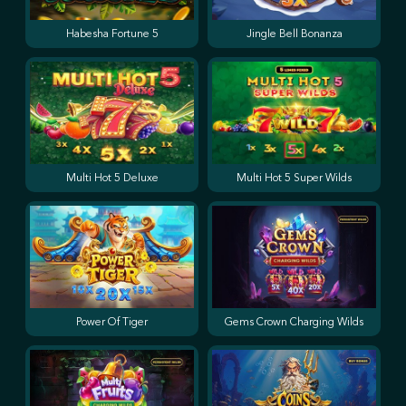
Habesha Fortune 5
Jingle Bell Bonanza
Multi Hot 5 Deluxe
Multi Hot 5 Super Wilds
Power Of Tiger
Gems Crown Charging Wilds