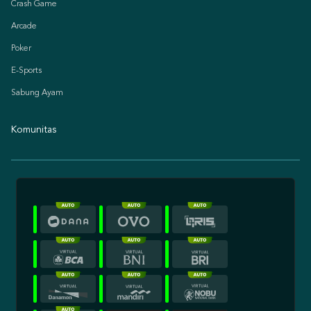
Crash Game
Arcade
Poker
E-Sports
Sabung Ayam
Komunitas