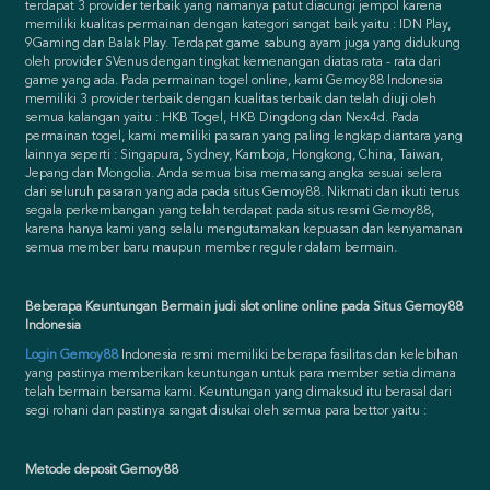
terdapat 3 provider terbaik yang namanya patut diacungi jempol karena
memiliki kualitas permainan dengan kategori sangat baik yaitu : IDN Play,
9Gaming dan Balak Play. Terdapat game sabung ayam juga yang didukung
oleh provider SVenus dengan tingkat kemenangan diatas rata - rata dari
game yang ada. Pada permainan togel online, kami Gemoy88 Indonesia
memiliki 3 provider terbaik dengan kualitas terbaik dan telah diuji oleh
semua kalangan yaitu : HKB Togel, HKB Dingdong dan Nex4d. Pada
permainan togel, kami memiliki pasaran yang paling lengkap diantara yang
lainnya seperti : Singapura, Sydney, Kamboja, Hongkong, China, Taiwan,
Jepang dan Mongolia. Anda semua bisa memasang angka sesuai selera
dari seluruh pasaran yang ada pada situs Gemoy88. Nikmati dan ikuti terus
segala perkembangan yang telah terdapat pada situs resmi Gemoy88,
karena hanya kami yang selalu mengutamakan kepuasan dan kenyamanan
semua member baru maupun member reguler dalam bermain.
Beberapa Keuntungan Bermain judi slot online online pada Situs Gemoy88
Indonesia
Login Gemoy88
Indonesia resmi memiliki beberapa fasilitas dan kelebihan
yang pastinya memberikan keuntungan untuk para member setia dimana
telah bermain bersama kami. Keuntungan yang dimaksud itu berasal dari
segi rohani dan pastinya sangat disukai oleh semua para bettor yaitu :
Metode deposit Gemoy88