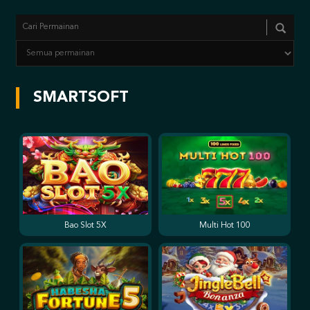
SMARTSOFT
Bao Slot 5X
Multi Hot 100