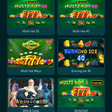
Multi Hot 20
Multi Hot 40
Multi Hot Ways
Burning Ice 40
Wild & Gods
MultiHot5