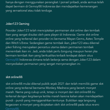
hanya dengan menggunakan perangkat / ponsel pribadi, anda semua telah
dapat bermain di Gemoy88 Indonesia dan mendapatkan kemenangan
yang sensational atau tidak terduga.
Joker123 Gaming
Provider Joker123 telah menciptakan permainan slot online dan tembak
ikan yang sangat disukai oleh para player di Indonesia. Game slot online
online yang terkenal dari provider ini bernama Mayan Gems, Aztec Temple
dan Witch's Brew. Sedangkan game tembak ikan, joker123 atau dikenal
joker fishing merupakan pencetus utama dalam permainan tembak
menembak ikan ini. Jadi, anda tidak perlu bingung maupun heran jika
bermain tembak ikan yang berkualitas terbaik terdapat dalam situs
Gemoy88
Indonesia dimana telah bekerja sama dengan Joker123 dalam
menyediakan permainan yang sangat menyenangkan ini.
slot online88
slot online88 mulai dikenal publik sejak 2021 dan telah memiliki game slot
online yang terkenal bernama Monkey Madness yang berarti monyet
marah. Nama yang cukup unik, tetapi si monyet dari slot online88 itu
terkenal dengan kegilaanya ketika marah karena kalian akan mendapatkan
pundi - pundi yang menggairahkan tentunya. Buktikan saja langsung
kegacoran si monyet yang diciptakan oleh slot online88 pada situs resmi
Gemoy88
.