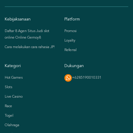
Kebijaksanaan
Platform
Daftar 8 Agen Situs Judi slot
Promosi
online Online Gemoy8
Loyalty
Cara melakukan cara rahasia JP!
Referral
Kategori
Dukungan
Hot Games
+6285190010331
Slots
Live Casino
Race
Togel
Olahraga