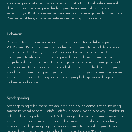
sport dari pragmatic baru saja di rilis tahun 2021 ini, tidak kalah menarik
dibandingkan dengan provider lain yang telah memiliki virtual sport
sebelumnya. Buktikan keseruan dan mainkan semua game dari Pragmatic
Play tersebut hanya pada website resmi Gemoy88 Indonesia.
Habanero
Provider Habanero sudah menemani seluruh bettor di dubia sejak tahun
2012 silam. Beberapa game slot online online yang terkenal dari provider
ini bernama KOI Gate, Santa's Village dan Fa Cai Shen Deluxe. Game
itulah yang telah membuat nama provider ini terkenal dalam dunia
perjudian slot online online. Habanero juga terus menciptakan game slot
online online terbaru dan selalu melakukan update terhadap game yang
sudah diciptakan. Jadi, pastinya aman dan terpercaya bermain permainan
slot online online di Gemoy88 Indonesia yang bekerja sama dengan
Habanero indonesia.
Spadegaming
Spadegaming telah menciptakan lebih dari ribuan game slot online yang
sangat terkenal seperti : Fafafa, Fafafa2 hingga Golden Monkey. Provider ini
telah terbentuk pada tahun 2016 dan sangat disukai oleh para penyuka judi
slot online online di nusantara ini. Tidak hanya game slot online online,
provider Spedegaming juga merancang game tembak ikan yang telah
menjadi salah satu icon tersendiri dalam situs Gemoy88 yang telah