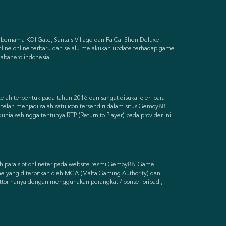
i bernama KOI Gate, Santa's Village dan Fa Cai Shen Deluxe.
online online terbaru dan selalu melakukan update terhadap game
Habanero indonesia.
 telah terbentuk pada tahun 2016 dan sangat disukai oleh para
telah menjadi salah satu icon tersendiri dalam situs Gemoy88
unia sehingga tentunya RTP (Return to Player) pada provider ini
oleh para slot onlineter pada website resmi Gemoy88. Game
me yang diterbitkan oleh MGA (Malta Gaming Authority) dan
ettor hanya dengan menggunakan perangkat / ponsel pribadi,