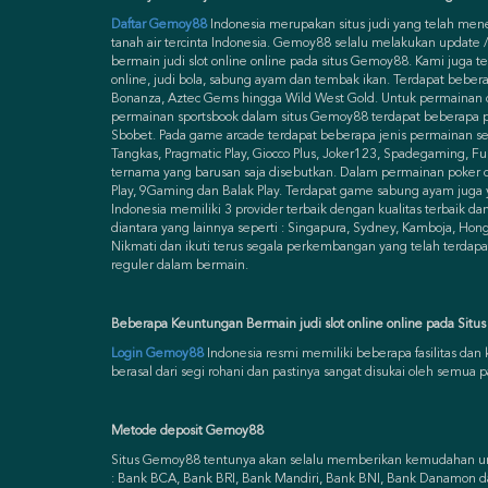
Daftar Gemoy88
Indonesia merupakan situs judi yang telah mene
tanah air tercinta Indonesia. Gemoy88 selalu melakukan updat
bermain judi slot online online pada situs Gemoy88. Kami juga t
online, judi bola, sabung ayam dan tembak ikan. Terdapat bebera
Bonanza, Aztec Gems hingga Wild West Gold. Untuk permainan ca
permainan sportsbook dalam situs Gemoy88 terdapat beberapa pro
Sbobet. Pada game arcade terdapat beberapa jenis permainan sep
Tangkas, Pragmatic Play, Giocco Plus, Joker123, Spadegaming, 
ternama yang barusan saja disebutkan. Dalam permainan poker on
Play, 9Gaming dan Balak Play. Terdapat game sabung ayam juga 
Indonesia memiliki 3 provider terbaik dengan kualitas terbaik 
diantara yang lainnya seperti : Singapura, Sydney, Kamboja, H
Nikmati dan ikuti terus segala perkembangan yang telah ter
reguler dalam bermain.
Beberapa Keuntungan Bermain judi slot online online pada Sit
Login Gemoy88
Indonesia resmi memiliki beberapa fasilitas d
berasal dari segi rohani dan pastinya sangat disukai oleh semua pa
Metode deposit Gemoy88
Situs Gemoy88 tentunya akan selalu memberikan kemudahan untuk
: Bank BCA, Bank BRI, Bank Mandiri, Bank BNI, Bank Danamon d