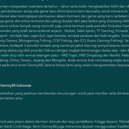
mani masyarakat nusantara bertahun - tahun serta telah menghadirkan lebih dari r
e / pembaharuan setiap ada game baru dirilis karena kami berusaha untuk memenu
erkenal akan kelengkapan permainan dalam bermain dan game yang kami sediakan itu be
pa game slot online ternama dan paling disukai oleh para bettor yang dirancang ole
sino online banyak orang memilih juga untuk bermain pada provider Evolution Gam
vider yang telah lama terkenal seperti : Sbobet, Saba Sports, TF Gaming, Pinnacle 
erti : tembak ikan, capit duit, capit boneka, tembak pesawat dan bola tangkas. Ga
Funky Games, Microgaming Fishing, CQ9 Fishing, dan ICG (Iconic Gaming Fishing). 
line, terdapat 3 provider terbaik yang namanya patut diacungi jempol karena memili
yang didukung oleh provider SVenus dengan tingkat kemenangan diatas rata - rata
dan telah diuji oleh semua kalangan yaitu : HKB Togel, HKB Dingdong dan Nex4d. Pad
ongkong, China, Taiwan, Jepang dan Mongolia. Anda semua bisa memasang angka sesua
dapat pada situs resmi Gemoy88, karena hanya kami yang selalu mengutamakan 
us Gemoy88 Indonesia
an kelebihan yang pastinya memberikan keuntungan untuk para member setia diman
ra bettor yaitu :
 para player dalam bermain dimulai dari segi pendaftaran hingga deposit. Metode 
an Bank Cimb Niaga. Kami Gemoy88 juga menerima deposit menggunakan Ewallet sep