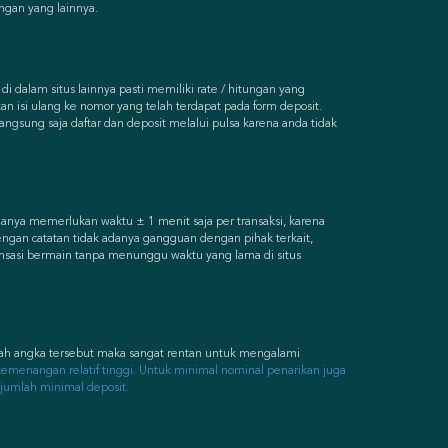
ngan yang lainnya.
lam situs lainnya pasti memiliki rate / hitungan yang
 isi ulang ke nomor yang telah terdapat pada form deposit.
ngsung saja daftar dan deposit melalui pulsa karena anda tidak
anya memerlukan waktu ± 1 menit saja per transaksi, karena
gan catatan tidak adanya gangguan dengan pihak terkait,
ensasi bermain tanpa menunggu waktu yang lama di situs
awah angka tersebut maka sangat rentan untuk mengalami
menangan relatif tinggi. Untuk minimal nominal penarikan juga
 jumlah minimal deposit.