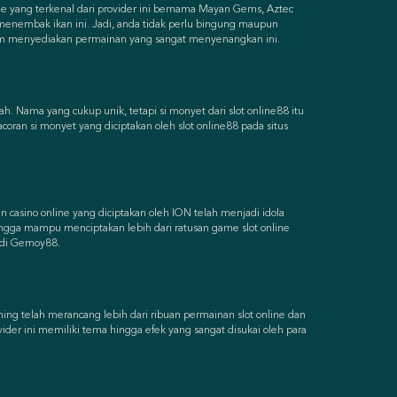
ine yang terkenal dari provider ini bernama Mayan Gems, Aztec
enembak ikan ini. Jadi, anda tidak perlu bingung maupun
am menyediakan permainan yang sangat menyenangkan ini.
. Nama yang cukup unik, tetapi si monyet dari slot online88 itu
ran si monyet yang diciptakan oleh slot online88 pada situs
n casino online yang diciptakan oleh ION telah menjadi idola
ehingga mampu menciptakan lebih dari ratusan game slot online
a di Gemoy88.
ing telah merancang lebih dari ribuan permainan slot online dan
ider ini memiliki tema hingga efek yang sangat disukai oleh para