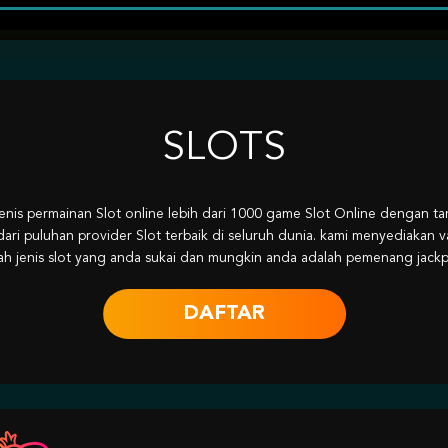
SLOTS
 permainan Slot online lebih dari 1000 game Slot Online dengan tamp
i puluhan provider Slot terbaik di seluruh dunia. kami menyediakan var
lah jenis slot yang anda sukai dan mungkin anda adalah pemenang jackp
DAFTAR