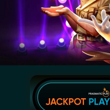
JACKPOT
PLAY