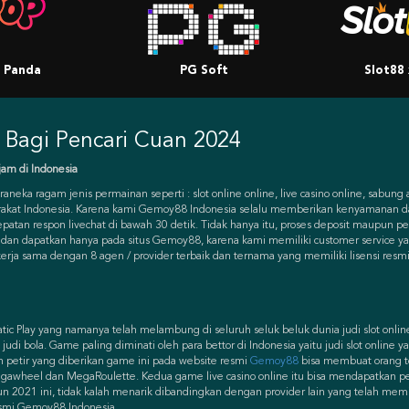
 Panda
PG Soft
Slot88 
 Bagi Pencari Cuan 2024
jam di Indonesia
raneka ragam jenis permainan seperti : slot online online, live casino online, sabung
syarakat Indonesia. Karena kami Gemoy88 Indonesia selalu memberikan kenyamana
patan respon livechat di bawah 30 detik. Tidak hanya itu, proses deposit maupun p
n dan dapatkan hanya pada situs Gemoy88, karena kami memiliki customer service 
ja sama dengan 8 agen / provider terbaik dan ternama yang memiliki lisensi resmi 
atic Play yang namanya telah melambung di seluruh seluk beluk dunia judi slot onlin
 dan judi bola. Game paling diminati oleh para bettor di Indonesia yaitu judi slot onli
 petir yang diberikan game ini pada website resmi
Gemoy88
bisa membuat orang t
gawheel dan MegaRoulette. Kedua game live casino online itu bisa mendapatkan perka
tahun 2021 ini, tidak kalah menarik dibandingkan dengan provider lain yang telah me
esmi Gemoy88 Indonesia.