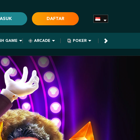
ASUK
DAFTAR
SH GAME
ARCADE
POKER
E-SPORTS