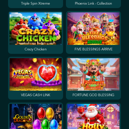
Triple Spin Xtreme
Phoenix Link - Collection
Crazy Chicken
FIVE BLESSINGS ARRIVE
VEGAS CASH LINK
FORTUNE GOD BLESSING