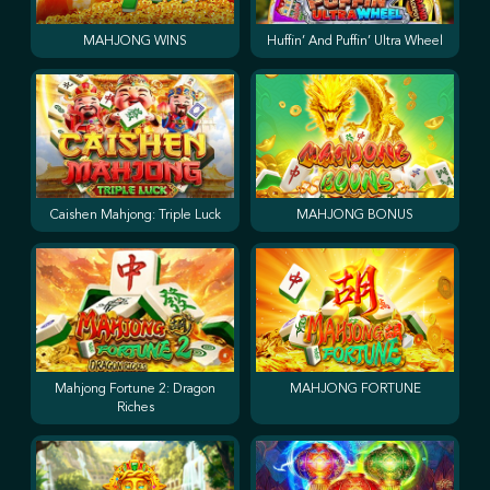
MAHJONG WINS
Huffin’ And Puffin’ Ultra Wheel
Caishen Mahjong: Triple Luck
MAHJONG BONUS
Mahjong Fortune 2: Dragon
MAHJONG FORTUNE
Riches