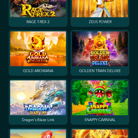
RAGE T-REX 2
ZEUS POWER
GOLD AROWANA
GOLDEN TRAIN DELUXE
Dragon's Blaze Link
SNAPPY CARNIVAL