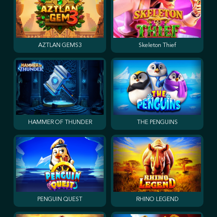
AZTLAN GEMS3
Skeleton Thief
HAMMER OF THUNDER
THE PENGUINS
PENGUIN QUEST
RHINO LEGEND