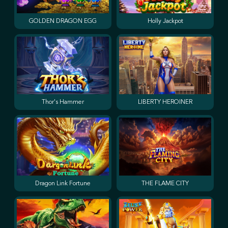
GOLDEN DRAGON EGG
Holly Jackpot
Thor's Hammer
LIBERTY HEROINER
Dragon Link Fortune
THE FLAME CITY