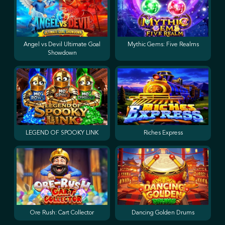
Angel vs Devil Ultimate Goal
Mythic Gems: Five Realms
Showdown
LEGEND OF SPOOKY LINK
Riches Express
Ore Rush: Cart Collector
Dancing Golden Drums