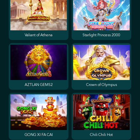
Valiant of Athena
Starlight Princess 2000
AZTLAN GEMS2
Crown of Olympus
GONG XI FA CAI
Chili Chili Hot