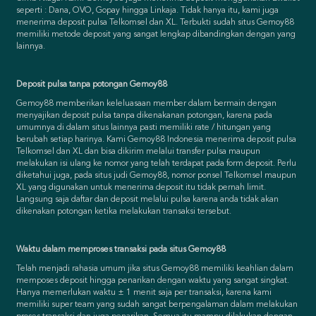
seperti : Dana, OVO, Gopay hingga Linkaja. Tidak hanya itu, kami juga
menerima deposit pulsa Telkomsel dan XL. Terbukti sudah situs Gemoy88
memiliki metode deposit yang sangat lengkap dibandingkan dengan yang
lainnya.
Deposit pulsa tanpa potongan Gemoy88
Gemoy88 memberikan keleluasaan member dalam bermain dengan
menyajikan deposit pulsa tanpa dikenakanan potongan, karena pada
umumnya di dalam situs lainnya pasti memiliki rate / hitungan yang
berubah setiap harinya. Kami Gemoy88 Indonesia menerima deposit pulsa
Telkomsel dan XL dan bisa dikirim melalui transfer pulsa maupun
melakukan isi ulang ke nomor yang telah terdapat pada form deposit. Perlu
diketahui juga, pada situs judi Gemoy88, nomor ponsel Telkomsel maupun
XL yang digunakan untuk menerima deposit itu tidak pernah limit.
Langsung saja daftar dan deposit melalui pulsa karena anda tidak akan
dikenakan potongan ketika melakukan transaksi tersebut.
Waktu dalam memproses transaksi pada situs Gemoy88
Telah menjadi rahasia umum jika situs Gemoy88 memiliki keahlian dalam
memposes deposit hingga penarikan dengan waktu yang sangat singkat.
Hanya memerlukan waktu ± 1 menit saja per transaksi, karena kami
memiliki super team yang sudah sangat berpengalaman dalam melakukan