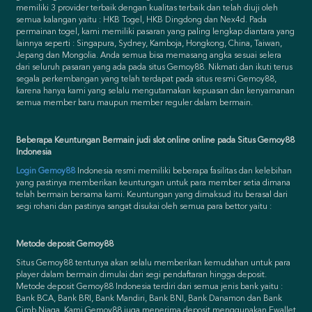
memiliki 3 provider terbaik dengan kualitas terbaik dan telah diuji oleh
semua kalangan yaitu : HKB Togel, HKB Dingdong dan Nex4d. Pada
permainan togel, kami memiliki pasaran yang paling lengkap diantara yang
lainnya seperti : Singapura, Sydney, Kamboja, Hongkong, China, Taiwan,
Jepang dan Mongolia. Anda semua bisa memasang angka sesuai selera
dari seluruh pasaran yang ada pada situs Gemoy88. Nikmati dan ikuti terus
segala perkembangan yang telah terdapat pada situs resmi Gemoy88,
karena hanya kami yang selalu mengutamakan kepuasan dan kenyamanan
semua member baru maupun member reguler dalam bermain.
Beberapa Keuntungan Bermain judi slot online online pada Situs Gemoy88
Indonesia
Login Gemoy88
Indonesia resmi memiliki beberapa fasilitas dan kelebihan
yang pastinya memberikan keuntungan untuk para member setia dimana
telah bermain bersama kami. Keuntungan yang dimaksud itu berasal dari
segi rohani dan pastinya sangat disukai oleh semua para bettor yaitu :
Metode deposit Gemoy88
Situs Gemoy88 tentunya akan selalu memberikan kemudahan untuk para
player dalam bermain dimulai dari segi pendaftaran hingga deposit.
Metode deposit Gemoy88 Indonesia terdiri dari semua jenis bank yaitu :
Bank BCA, Bank BRI, Bank Mandiri, Bank BNI, Bank Danamon dan Bank
Cimb Niaga. Kami Gemoy88 juga menerima deposit menggunakan Ewallet