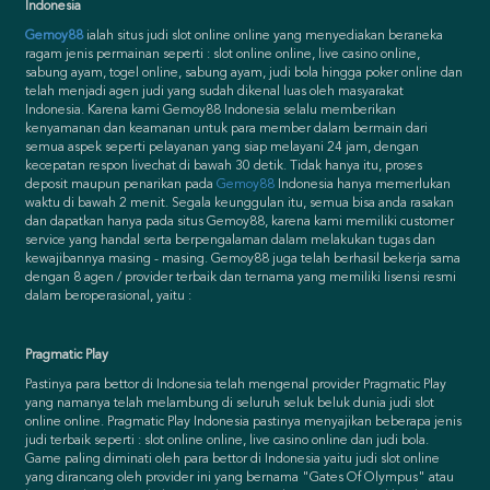
Indonesia
Gemoy88
ialah situs judi slot online online yang menyediakan beraneka
ragam jenis permainan seperti : slot online online, live casino online,
sabung ayam, togel online, sabung ayam, judi bola hingga poker online dan
telah menjadi agen judi yang sudah dikenal luas oleh masyarakat
Indonesia. Karena kami Gemoy88 Indonesia selalu memberikan
kenyamanan dan keamanan untuk para member dalam bermain dari
semua aspek seperti pelayanan yang siap melayani 24 jam, dengan
kecepatan respon livechat di bawah 30 detik. Tidak hanya itu, proses
deposit maupun penarikan pada
Gemoy88
Indonesia hanya memerlukan
waktu di bawah 2 menit. Segala keunggulan itu, semua bisa anda rasakan
dan dapatkan hanya pada situs Gemoy88, karena kami memiliki customer
service yang handal serta berpengalaman dalam melakukan tugas dan
kewajibannya masing - masing. Gemoy88 juga telah berhasil bekerja sama
dengan 8 agen / provider terbaik dan ternama yang memiliki lisensi resmi
dalam beroperasional, yaitu :
Pragmatic Play
Pastinya para bettor di Indonesia telah mengenal provider Pragmatic Play
yang namanya telah melambung di seluruh seluk beluk dunia judi slot
online online. Pragmatic Play Indonesia pastinya menyajikan beberapa jenis
judi terbaik seperti : slot online online, live casino online dan judi bola.
Game paling diminati oleh para bettor di Indonesia yaitu judi slot online
yang dirancang oleh provider ini yang bernama "Gates Of Olympus" atau