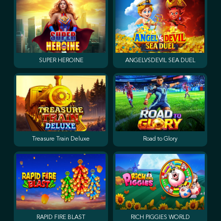
SUPER HEROINE
ANGELVSDEVIL SEA DUEL
Treasure Train Deluxe
Road to Glory
RAPID FIRE BLAST
RICH PIGGIES WORLD