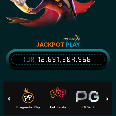
JACKPOT
PLAY
IDR
12,691,304,566
Pragmatic Play
Fat Panda
PG Soft
Slot