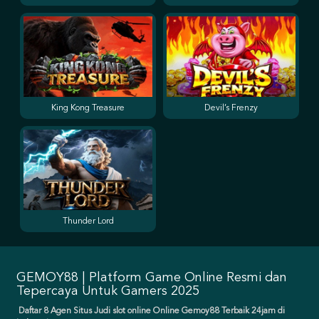
King Kong Treasure
Devil’s Frenzy
Thunder Lord
GEMOY88 | Platform Game Online Resmi dan
Tepercaya Untuk Gamers 2025
Daftar 8 Agen Situs Judi slot online Online Gemoy88 Terbaik 24jam di