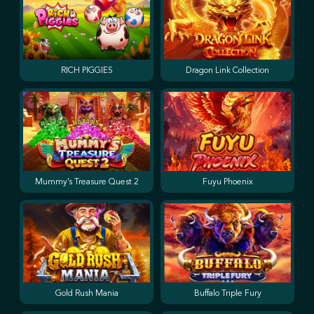
RICH PIGGIES
Dragon Link Collection
Mummy’s Treasure Quest 2
Fuyu Phoenix
Gold Rush Mania
Buffalo Triple Fury