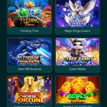
Feeding Time
Magic Bingo Queen
Astro Rift Bonanza
Cyber Rabbit