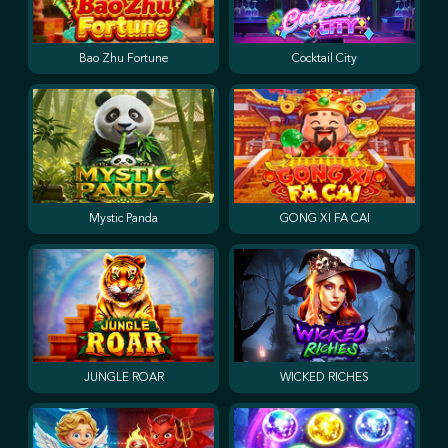
Bao Zhu Fortune
Cocktail City
Mystic Panda
GONG XI FA CAI
JUNGLE ROAR
WICKED RICHES