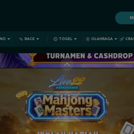
M
INO
RACE
TOGEL
OLAHRAGA
CRA