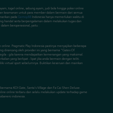
 ayam, togel online, sabung ayam, judi bola hingga poker online
n dan keamanan untuk para member dalam bermain dari semua
enarikan pada
Gemoy88
Indonesia hanya memerlukan waktu di
yang handal serta berpengalaman dalam melakukan tugas dan
dalam beroperasional, yaitu :
e online. Pragmatic Play Indonesia pastinya menyajikan beberapa
ne yang dirancang oleh provider ini yang bernama "Gates Of
egila - gila karena mendapatkan kemenangan yang maksimal.
lian yang berlipat - lipat jika anda bermain dengan teliti.
miliki virtual sport sebelumnya. Buktikan keseruan dan mainkan
i bernama KOI Gate, Santa's Village dan Fa Cai Shen Deluxe.
online online terbaru dan selalu melakukan update terhadap game
Habanero indonesia.