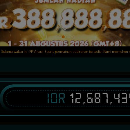
ktu ini, PP Virtual Sports permainan tidak akan tersedia. Kami memohon maaf atas
IDR
12,687,4