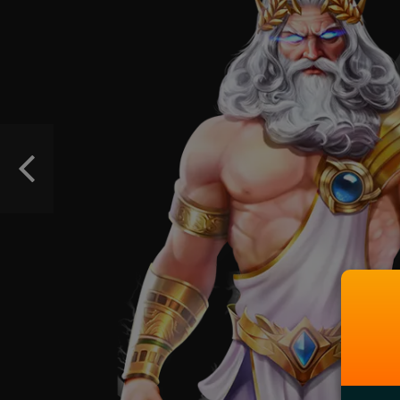
Previous